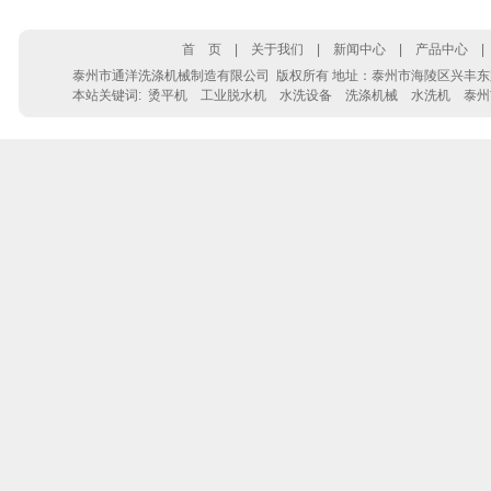
首 页
|
关于我们
|
新闻中心
|
产品中心
泰州市通洋洗涤机械制造有限公司
版权所有 地址：泰州市海陵区兴丰东路28号 电
本站关键词:
烫平机
工业脱水机
水洗设备
洗涤机械
水洗机
泰州