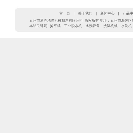
首 页
|
关于我们
|
新闻中心
|
产品
泰州市通洋洗涤机械制造有限公司
版权所有 地址：泰州市海陵区兴丰东路2
本站关键词:
烫平机
工业脱水机
水洗设备
洗涤机械
水洗机