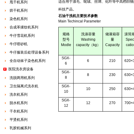
适合用于涤毛、呢绒、丝绸、化纤等中高档织物
甩干机系列
科技产品。
烘干机系列
石油干洗机主要技术参数
染色机系列
Main Techincal Parameter
合成革揉纹机系列
规格
洗涤容量
储液箱容
滚筒
牛仔雪花机系列
型号
Washing
量
Speci
牛仔喷砂机
Modle
capacity
（
kg
）
Capacity
cati
牛仔服装后处理设备系列
SGX-
全自动袜子染色机系列
6
210
620
×
6
医院洗衣房设备
SGX-
8
230
630
×
8
洗脱两用机系列
卫生隔离式洗衣机
SGX-
10
250
630
×
10
洗衣机系列
SGX-
脱水机系列
12
270
700
×
12
干衣机系列
平烫机系列
乳胶机械系列